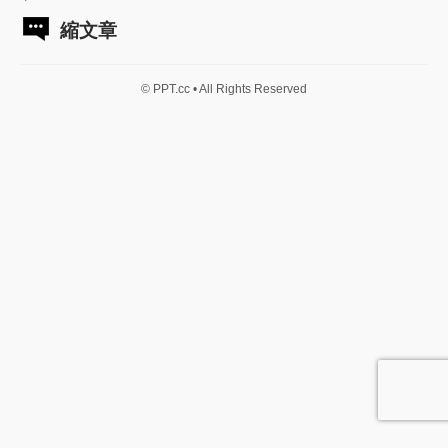
縮文章
© PPT.cc • All Rights Reserved