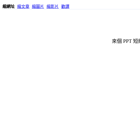
縮網址
縮文章
縮圖片
縮影片
歡譯
來個 PPT 短