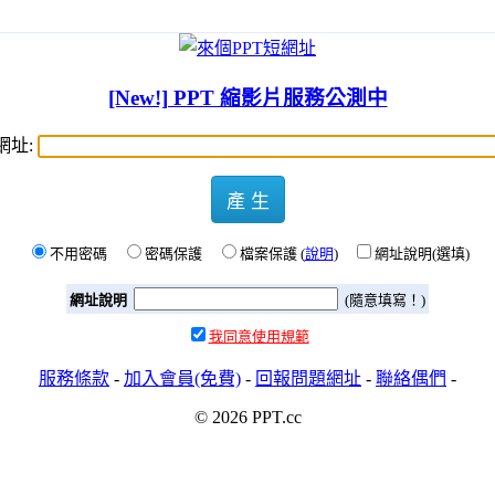
[New!] PPT 縮影片服務公測中
網址:
產 生
不用密碼
密碼保護
檔案保護 (
說明
)
網址說明(選填)
網址說明
(隨意填寫！)
我同意使用規範
服務條款
-
加入會員(免費)
-
回報問題網址
-
聯絡偶們
-
© 2026 PPT.cc