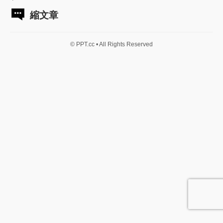
縮文章
© PPT.cc • All Rights Reserved