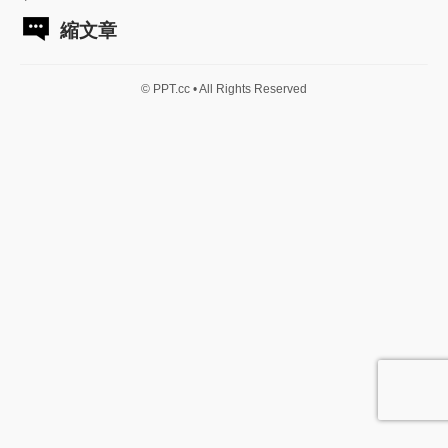
縮文章
© PPT.cc • All Rights Reserved