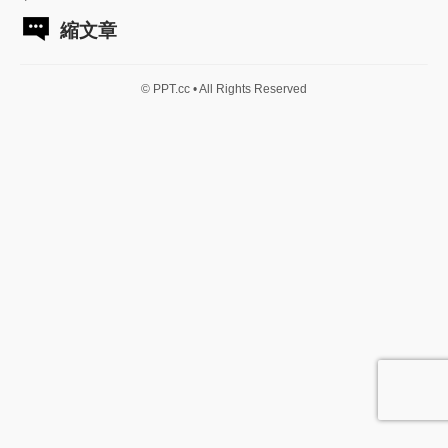
縮文章
© PPT.cc • All Rights Reserved