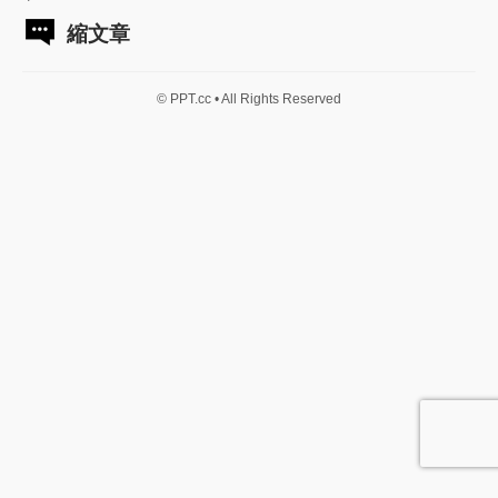
縮文章
© PPT.cc • All Rights Reserved