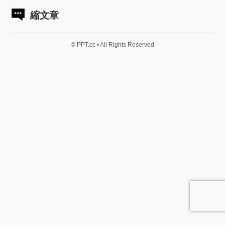
縮文章
© PPT.cc • All Rights Reserved