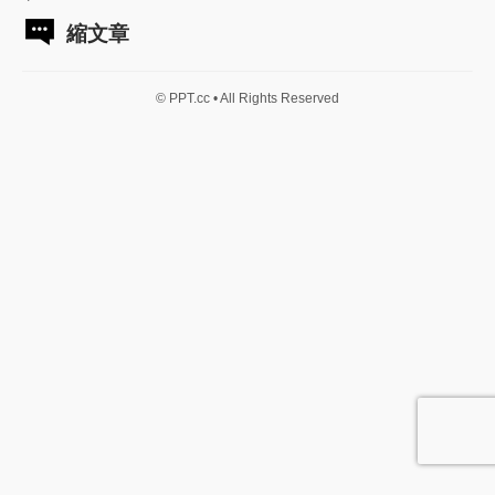
縮文章
© PPT.cc • All Rights Reserved