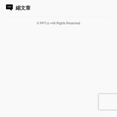
縮文章
© PPT.cc • All Rights Reserved