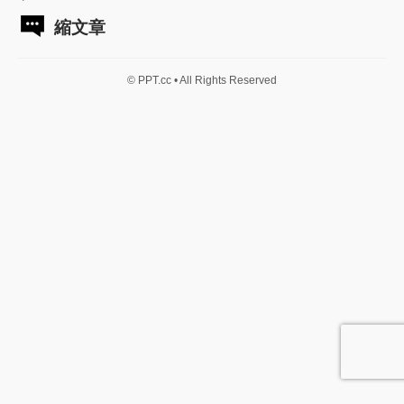
縮文章
© PPT.cc • All Rights Reserved