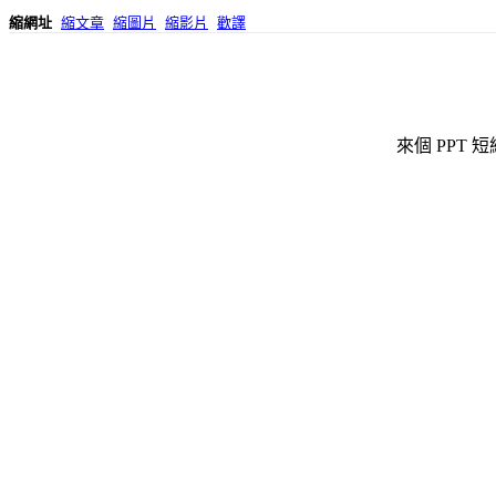
縮網址
縮文章
縮圖片
縮影片
歡譯
來個 PPT 短