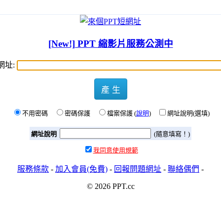
[New!] PPT 縮影片服務公測中
網址:
產 生
不用密碼
密碼保護
檔案保護 (
說明
)
網址說明(選填)
網址說明
(隨意填寫！)
我同意使用規範
服務條款
-
加入會員(免費)
-
回報問題網址
-
聯絡偶們
-
© 2026 PPT.cc