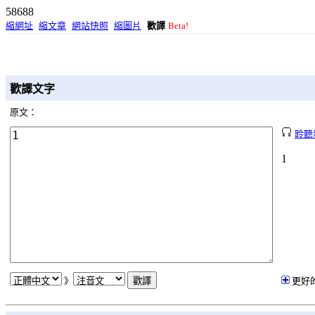
58688
縮網址
縮文章
網站快照
縮圖片
歡譯
Beta!
歡譯文字
原文：
聆聽
1
》
更好