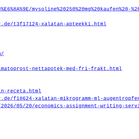
8%E6%8A%9E/mysoline%20250%20mg%20kaufen%20-%2
r.de/t3f17124-xalatan-apteekki.html
m/
imatoprost-nettapotek-med-fri-frakt.html
in-receta.html
r.de/f18624-xalatan-mikrogramm-ml-augentropfe
/2026/05/20/economics-assignment-writing-serv