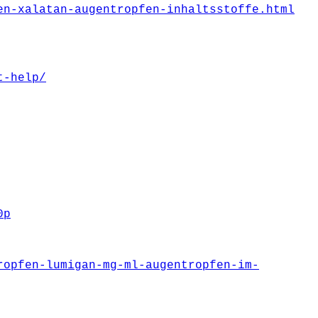
en-xalatan-augentropfen-inhaltsstoffe.html
t-help/
0p
ropfen-lumigan-mg-ml-augentropfen-im-