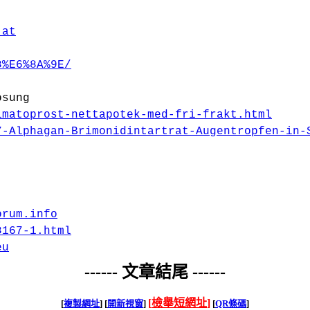
.at
8%E6%8A%9E/
osung
imatoprost-nettapotek-med-fri-frakt.html
7-Alphagan-Brimonidintartrat-Augentropfen-in-
orum.info
8167-1.html
eu
------ 文章結尾 ------
[
檢舉短網址
]
[
複製網址
]
[
開新視窗
]
[
QR條碼
]