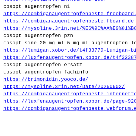
cosopt augentropfen n1
https://combiganaugentropfenbeste.freeboard
https://combiganaugentropfenbeste.fboard.de
https://mysoline.3rin.net/%E6%9C%AA%E9%81%B
cosopt augentropfen pzn
cosopt sine 20 mg ml 5 mg ml augentropfen l
https://lumigan.xobor.de/t4f33779-Lumigan-b
https://luxfenaugentropfen.xobor.de/t4f3238
cosopt augentropfen ersatz
cosopt augentropfen fachinfo
https://brimonidin.yooco.de/
https://mysoline.3rin.net/Date/20260602/
https://combiganaugentropfenbeste.internetf
https://luxfenaugentropfen.xobor.de/page-92
https://combiganaugentropfenbeste.webforum.