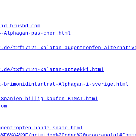
tid.brushd.com
4-Alphagan-pas-cher.html
r.de/t2f17121-xalatan-augentropfen-alternativ
r.de/t3f17124-xalatan-apteekki.html
2-brimonidintartrat-Alphagan-i-sverige.html
-Spanien-billig-kaufen-BIMAT.html
com
ugentropfen-handelsname.html
8%E6%8A%9E/primidon%20oder%20propranolol#Comm