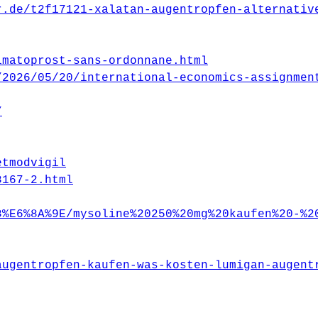
r.de/t2f17121-xalatan-augentropfen-alternativ
imatoprost-sans-ordonnane.html
/2026/05/20/international-economics-assignmen
/
etmodvigil
8167-2.html
8%E6%8A%9E/mysoline%20250%20mg%20kaufen%20-%2
augentropfen-kaufen-was-kosten-lumigan-augent