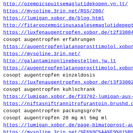
http://ozempicspuitsemaglutidekopen.yn.lt/
https://mysoline.3rin.net/RSS/200/
https://lumigan.xobor.de/blog.html
http://fitaroozempicinusasalesemaglutidepep
https://luxfenaugentropfen.xobor.de/t2f3300
cosopt augentropfen erfahrungen
https://augentropfenlatanoprosttimolol.xobo
https://mysoline.3rin.net/
http://galantaminonlinebestellen.jw.lt
https://augentropfenlatanoprosttimolol.xobo
cosopt augentropfen einzeldosis
https://luxfenaugentropfen.xobor.de/t3f3300
cosopt augentropfen kuhlschrank
https://lumigan.xobor.de/f33782-lumigan-aus
https://niftasniftrannitrofurantoin.brushd.
cosopt augentropfen packungsgro?e
cosopt augentropfen 20 mg ml 5mg ml
https://lumigan.xobor.de/page-bimatoprost-a
https://mysoline.3rin.net/%E6%9C%AA%E9%81%B