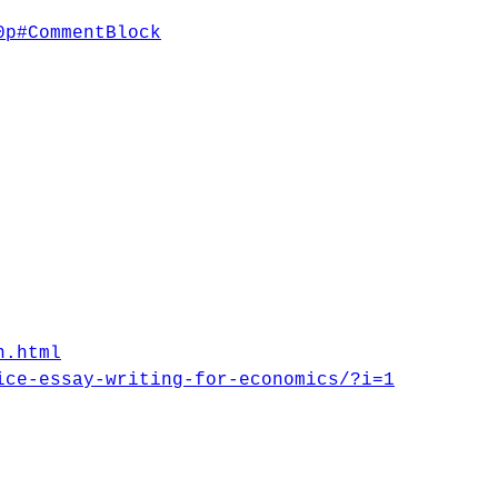
0p#CommentBlock
n.html
ice-essay-writing-for-economics/?i=1