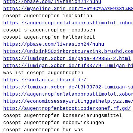
http://pbase.com/livrasion24/huhu
https://mysoline.3rin.net/%E6%9C%AA%E9%81%B
cosopt augentropfen indikation
https://augentropfenlatanoprosttimolol.xobo
cosopt s augentropfen monodosen
cosopt augentropfen haltbarkeit
https://pbase.com/livrasion24/huhu
https://unizink50zinkorotcurazink.brushd.co
https://lumigan.xobor.de/page-929355-2.html
https://lumigan.xobor.de/t4f33779-Lumigan-b
was ist cosopt augentropfen
https://soolantra.fboard.de/
https://lumigan.xobor.de/t3f33782-Lumigan-s
https://augentropfenlatanoprosttimolol.xobo
https://economicsessaywritinggethelp.yzz.me
http://augentropfenbetopticoderxonef.rf.gd/
cosopt augentropfen konservierungsmittel
cosopt augentropfen nebenwirkungen
cosopt augentropfen fur was