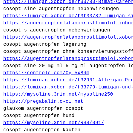
https://lumigan.xobor.de/f33780-Bimat-Carep
cosopt sine augentropfen nebenwirkungen
https://lumigan.xobor.de/t3f33782-Lumigan-s
https://augentropfenlatanoprosttimolol.xobo
cosopt s augentropfen nebenwirkungen
https://augentropfenlatanoprosttimolol.xobo
cosopt augentropfen lagerung
cosopt augentropfen ohne konservierungsstof
https://augentropfenlatanoprosttimolol.xobo
cosopt sine 20 mg ml 5 mg ml augentropfen l
https://controlc.com/0yl5x84m
https://lumigan.xobor.de/f32901-Allergan-Pr
https://lumigan.xobor.de/f33779-Lumigan-und
https://mysoline.3rin.net/mysoline250
https://pregabalin.o-oi.net
glaukom augentropfen cosopt
cosopt augentropfen hund
https://mysoline.3rin.net/RSS/091/
cosopt augentropfen kaufen