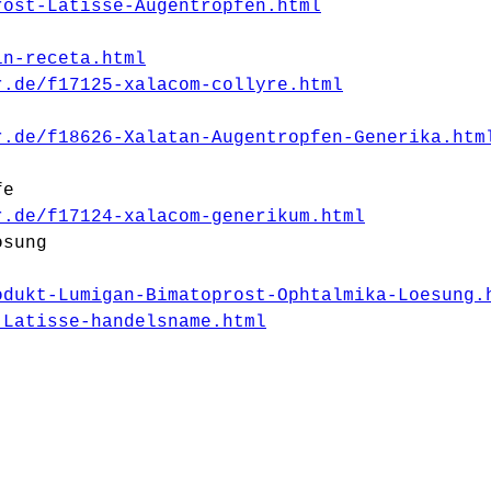
rost-Latisse-Augentropfen.html
in-receta.html
r.de/f17125-xalacom-collyre.html
r.de/f18626-Xalatan-Augentropfen-Generika.htm
fe
r.de/f17124-xalacom-generikum.html
osung
odukt-Lumigan-Bimatoprost-Ophtalmika-Loesung.
-Latisse-handelsname.html