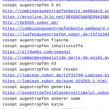
cosopt augentropfen 5 ml
http://combiganaugentropfenbeste.webboard.o
https://mysoline.3rin.net/%E6%9C%AA%E9%81%B
http://929355.xobor.de/
https://combiganaugentropfenbeste.webboard.
https://luxfenaugentropfen.xobor.de/t5f3238
cosopt augentropfen flasche
cosopt augentropfen inhaltsstoffe
https://all4webs.com/semanat
http://commandesemaglutide-perte-de-poids.m
cosopt augentropfen n3
cosopt augentropfen ohne rezept
https://lumigan.xobor.de/t2f33780-Lumigan-b
https://lumigan.xobor.de/page-929355-1.html
cosopt augentropfen generika
https://augentropfenlatanoprosttimolol.xobo
cosopt augentropfen anderer name
cosopt augentropfen katze