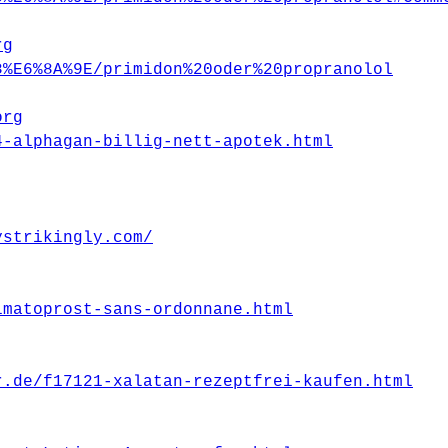
rg
8%E6%8A%9E/primidon%20oder%20propranolol
org
4-alphagan-billig-nett-apotek.html
ystrikingly.com/
imatoprost-sans-ordonnane.html
r.de/f17121-xalatan-rezeptfrei-kaufen.html