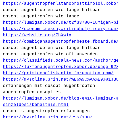
https://augentropfenlatanoprosttimolol.xobo
cosopt augentropfen wie lange haltbar
cosopt augentropfen wie lange
https://lumigan.xobor.de/t2f33780-Lumigan-b
https://economicsessaywritinghelp.iceiy.com
https://website.org/7bXw1x
https://combiganaugentropfenbeste.fboard.de
cosopt augentropfen wie lange haltbar
cosopt augentropfen wie oft anwenden
https://classifieds.ocala-news.com/author/g
https://luxfenaugentropfen.xobor.de/page-92
https://primidoneliskantin.forumotion.com/
https://mysoline.3rin.net/%E6%9C%AA%E9%81%B
erfahrungen mit cosopt augentropfen
augentropfen cosopt es
https://lumigan.xobor.de/blog-e416-lumigan-
einzeldosisbehaltnis.html
cosopt s augentropfen erfahrungen
https://mysoline.3rin.net/RSS/100/