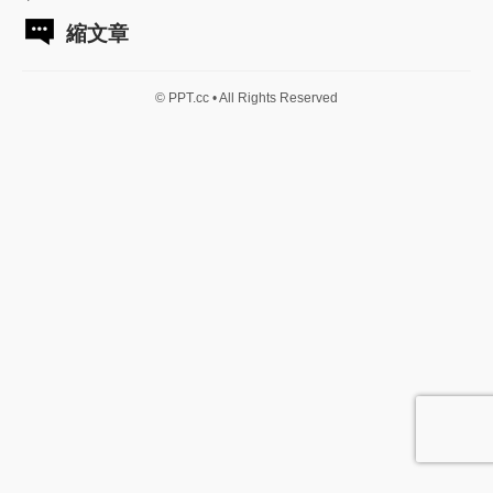
縮文章
© PPT.cc • All Rights Reserved