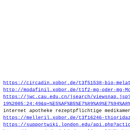
https://circadin.xobor.de/t3f51538-bio-mela
http://modafinil.xobor.de/t1f2-mg-oder-mg-M
https://jwc.cau.edu.cn/jsearch/viewsnap.jsp
19%2005:24:49&q=%E5%AF%B5%E7%89%A9%E7%94%A8
internet apotheke rezeptpflichtige medikame
https://melleril.xobor.de/t3f16246-thiorida
https://supportwiki.london.edu/api.php?acti