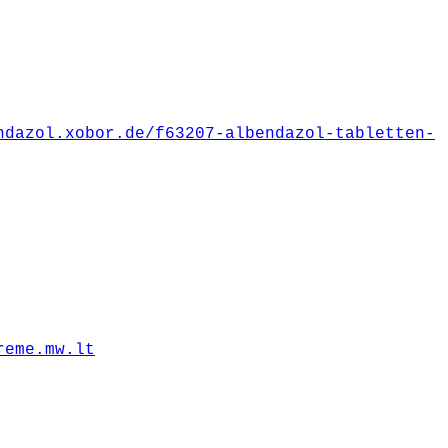
ndazol.xobor.de/f63207-albendazol-tabletten-
reme.mw.lt