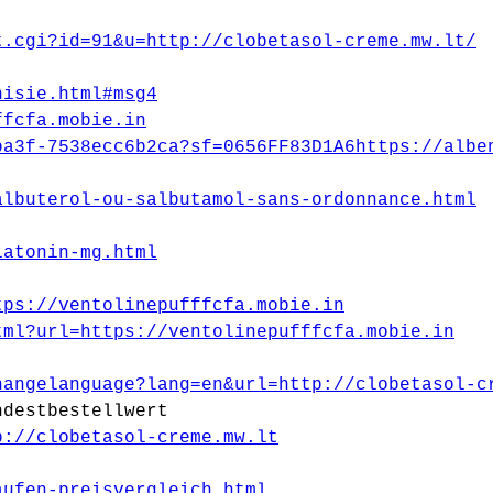
t.cgi?id=91&u=http://clobetasol-creme.mw.lt/
nisie.html#msg4
ffcfa.mobie.in
ba3f-7538ecc6b2ca?sf=0656FF83D1A6https://albe
albuterol-ou-salbutamol-sans-ordonnance.html
latonin-mg.html
tps://ventolinepufffcfa.mobie.in
tml?url=https://ventolinepufffcfa.mobie.in
hangelanguage?lang=en&url=http://clobetasol-c
ndestbestellwert
p://clobetasol-creme.mw.lt
aufen-preisvergleich.html