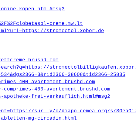
tonine-kopen.html#msg3
%2F%2Fclobetasol-creme.mw.lt
tml?url=https://stromectol.xobor.de
fettcreme.brushd.com
search?q=https://stromectolbilligkaufen.xobor
=534&dgs2366=3&rid2366=38608&tid2366=25835
primes-400-avortement.brushd.com
e-comprimes-400-avortement.brushd.com
n-apotheke-frei-verkauflich.html#msg2
ent=https://sur.ly/o/diapo.cemea.org/s/SGeaOi
tabletten-mg-circadin.html