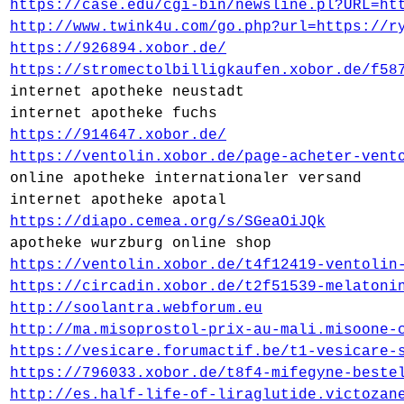
https://case.edu/cgi-bin/newsline.pl?URL=ht
http://www.twink4u.com/go.php?url=https://r
https://926894.xobor.de/
https://stromectolbilligkaufen.xobor.de/f58
internet apotheke neustadt
internet apotheke fuchs
https://914647.xobor.de/
https://ventolin.xobor.de/page-acheter-vent
online apotheke internationaler versand
internet apotheke apotal
https://diapo.cemea.org/s/SGeaOiJQk
apotheke wurzburg online shop
https://ventolin.xobor.de/t4f12419-ventolin
https://circadin.xobor.de/t2f51539-melatoni
http://soolantra.webforum.eu
http://ma.misoprostol-prix-au-mali.misoone-
https://vesicare.forumactif.be/t1-vesicare-
https://796033.xobor.de/t8f4-mifegyne-beste
http://es.half-life-of-liraglutide.victozan