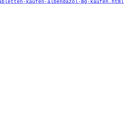
abletten-kaufen-albendazol-mg-kaufen.html