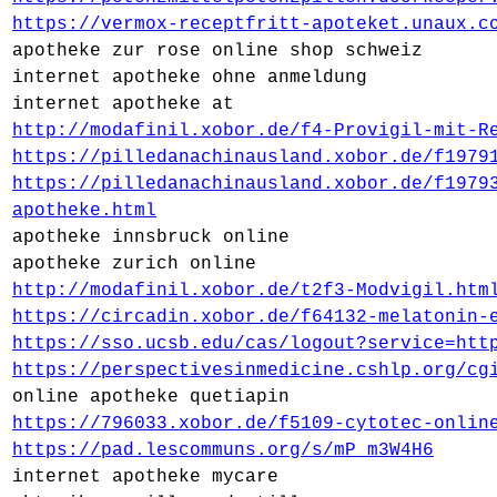
https://vermox-receptfritt-apoteket.unaux.c
apotheke zur rose online shop schweiz
internet apotheke ohne anmeldung
internet apotheke at
http://modafinil.xobor.de/f4-Provigil-mit-R
https://pilledanachinausland.xobor.de/f1979
https://pilledanachinausland.xobor.de/f1979
apotheke.html
apotheke innsbruck online
apotheke zurich online
http://modafinil.xobor.de/t2f3-Modvigil.htm
https://circadin.xobor.de/f64132-melatonin-
https://sso.ucsb.edu/cas/logout?service=htt
https://perspectivesinmedicine.cshlp.org/cg
online apotheke quetiapin
https://796033.xobor.de/f5109-cytotec-onlin
https://pad.lescommuns.org/s/mP_m3W4H6
internet apotheke mycare