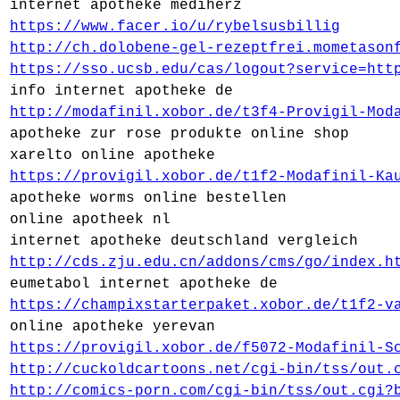
internet apotheke mediherz
https://www.facer.io/u/rybelsusbillig
http://ch.dolobene-gel-rezeptfrei.mometason
https://sso.ucsb.edu/cas/logout?service=htt
info internet apotheke de
http://modafinil.xobor.de/t3f4-Provigil-Mod
apotheke zur rose produkte online shop
xarelto online apotheke
https://provigil.xobor.de/t1f2-Modafinil-Ka
apotheke worms online bestellen
online apotheek nl
internet apotheke deutschland vergleich
http://cds.zju.edu.cn/addons/cms/go/index.h
eumetabol internet apotheke de
https://champixstarterpaket.xobor.de/t1f2-v
online apotheke yerevan
https://provigil.xobor.de/f5072-Modafinil-S
http://cuckoldcartoons.net/cgi-bin/tss/out.
http://comics-porn.com/cgi-bin/tss/out.cgi?