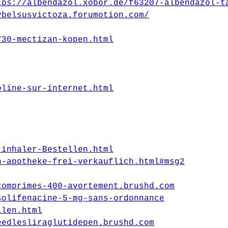
tps://albendazol.xobor.de/f63207-albendazol-t
ybelsusvictoza.forumotion.com/
730-mectizan-kopen.html
oline-sur-internet.html
-inhaler-Bestellen.html
n-apotheke-frei-verkauflich.html#msg2
comprimes-400-avortement.brushd.com
solifenacine-5-mg-sans-ordonnance
llen.html
eedlesliraglutidepen.brushd.com