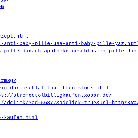
om
ezept.html
1-anti-baby-pille-usa-anti-baby-pille-yaz.htm
3-pille-danach-apotheke-geschlossen-pille-dan
l#msg2
ein-durchschlaf-tabletten-stuck.html
ps://stromectolbilligkaufen.xobor.de/
i/adclick/?ad=56377&adclick=true&url=http%3A%
e-kaufen.html