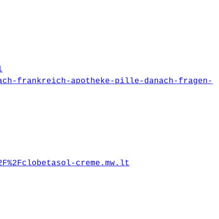
l
ach-frankreich-apotheke-pille-danach-fragen-
2F%2Fclobetasol-creme.mw.lt