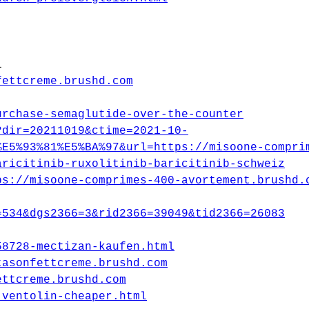
i
fettcreme.brushd.com
urchase-semaglutide-over-the-counter
?dir=20211019&ctime=2021-10-
%E5%93%81%E5%BA%97&url=https://misoone-compri
aricitinib-ruxolitinib-baricitinib-schweiz
ps://misoone-comprimes-400-avortement.brushd.
=534&dgs2366=3&rid2366=39049&tid2366=26083
58728-mectizan-kaufen.html
tasonfettcreme.brushd.com
ettcreme.brushd.com
-ventolin-cheaper.html