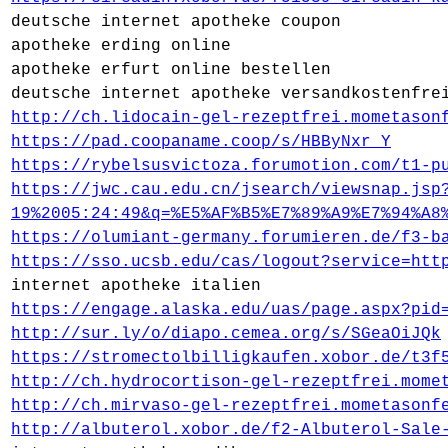
deutsche internet apotheke coupon
apotheke erding online
apotheke erfurt online bestellen
deutsche internet apotheke versandkostenfre
http://ch.lidocain-gel-rezeptfrei.mometason
https://pad.coopaname.coop/s/HBByNxr_Y
https://rybelsusvictoza.forumotion.com/t1-p
https://jwc.cau.edu.cn/jsearch/viewsnap.jsp
19%2005:24:49&q=%E5%AF%B5%E7%89%A9%E7%94%A8
https://olumiant-germany.forumieren.de/f3-b
https://sso.ucsb.edu/cas/logout?service=htt
internet apotheke italien
https://engage.alaska.edu/uas/page.aspx?pid
http://sur.ly/o/diapo.cemea.org/s/SGeaOiJQk
https://stromectolbilligkaufen.xobor.de/t3f
http://ch.hydrocortison-gel-rezeptfrei.mome
http://ch.mirvaso-gel-rezeptfrei.mometasonf
http://albuterol.xobor.de/f2-Albuterol-Sale