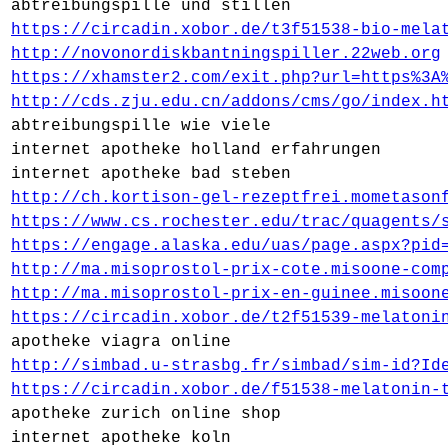
abtreibungspille und stillen
https://circadin.xobor.de/t3f51538-bio-mela
http://novonordiskbantningspiller.22web.org
https://xhamster2.com/exit.php?url=https%3A
http://cds.zju.edu.cn/addons/cms/go/index.h
abtreibungspille wie viele
internet apotheke holland erfahrungen
internet apotheke bad steben
http://ch.kortison-gel-rezeptfrei.mometason
https://www.cs.rochester.edu/trac/quagents/
https://engage.alaska.edu/uas/page.aspx?pid
http://ma.misoprostol-prix-cote.misoone-com
http://ma.misoprostol-prix-en-guinee.misoon
https://circadin.xobor.de/t2f51539-melatoni
apotheke viagra online
http://simbad.u-strasbg.fr/simbad/sim-id?Id
https://circadin.xobor.de/f51538-melatonin-
apotheke zurich online shop
internet apotheke koln