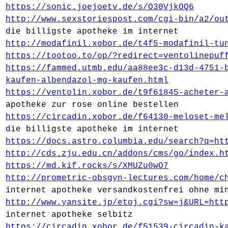
https://sonic.joejoetv.de/s/O30VjkOQ6
http://www.sexstoriespost.com/cgi-bin/a2/ou
die billigste apotheke im internet
http://modafinil.xobor.de/t4f5-modafinil-tu
https://tootoo.to/op/?redirect=ventolinepuf
https://fammed.utmb.edu/aa88ee3c-d13d-4751-
kaufen-albendazol-mg-kaufen.html
https://ventolin.xobor.de/t9f61845-acheter-
apotheke zur rose online bestellen
https://circadin.xobor.de/f64130-meloset-me
die billigste apotheke im internet
https://docs.astro.columbia.edu/search?q=ht
http://cds.zju.edu.cn/addons/cms/go/index.h
https://md.kif.rocks/s/XMUZu0wO7
http://prometric-obsgyn-lectures.com/home/c
internet apotheke versandkostenfrei ohne mi
http://www.yansite.jp/etoj.cgi?sw=j&URL=htt
internet apotheke selbitz
https://circadin.xobor.de/f51539-circadin-k