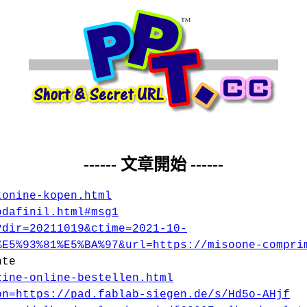
------ 文章開始 ------
tonine-kopen.html
odafinil.html#msg1
?dir=20211019&ctime=2021-10-
%E5%93%81%E5%BA%97&url=https://misoone-compri
nte
zine-online-bestellen.html
on=https://pad.fablab-siegen.de/s/Hd5o-AHjf