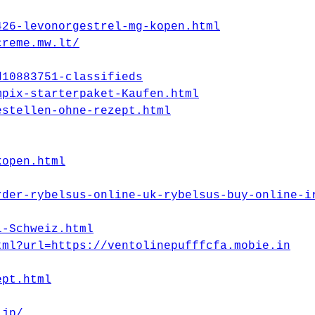
426-levonorgestrel-mg-kopen.html
creme.mw.lt/
d10883751-classifieds
mpix-starterpaket-Kaufen.html
estellen-ohne-rezept.html
kopen.html
rder-rybelsus-online-uk-rybelsus-buy-online-i
l-Schweiz.html
tml?url=https://ventolinepufffcfa.mobie.in
ept.html
.jp/