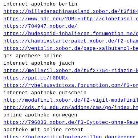
internet apotheke berlin
https://pilledanachinausland.xobor.de/t3f18
https://www.pdc.edu/?URL=http://clobetasol-
https://784947.xobor.de/
https://budesonid-inhalieren.forumotion.me/
https://champixstarterpaket.xobor.de/f2-cha
https://ventolin.xobor.de/page-salbutamol-b
qms apotheke online
internet apotheke jauch
https://melleril.xobor.de/t5f27754-ridazin-
https://ppt.cc/f0DURx
https://rybelsusvictoza.forumotion.com/f3-o
internet apotheke gutschein
http://modafinil.xobor.de/f2-vigil-modafini
http://cds.zju.edu.cn/addons/cms/go/index.h
online apotheke norwegen
https://796033.xobor.de/f3-Cytotec-ohne-Rez
apotheke mit online rezept
https://potenzmittelpotenzpillen.doorkeeper