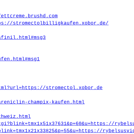
fettcreme.brushd.com
ps://stromectolbilligkaufen.xobor.de/
afinil.html#msg3
ufen.html#msg1
tml?url=https://stromectol.xobor.de
areniclin-champix-kaufen.html
chweiz.html
cgi?blink=tmx1x51x37631&p=60&u=https://rybels
blink=tmx1x21x33825&p=55&u=https://rybelsusvi