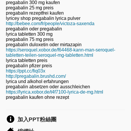
pregabalin 300 mg kaufen
pregabalin 25 mg preis
pregabalin rezeptfrei kaufen
lyricey shop pregabalin lyrica pulver
http://bebee.com/fr/people/victoza-saxenda
pregabalin oder pregabalin
lyrica tabletten 300 mg
pregabalin 75 mg preis
pregabalin duloxetin oder mirtazapin
https://seroquel.xobor.de/f64468-kann-man-seroquel-
tabletten-teilen-seroquel-mg-tabletten.html
lyrica tabletten preis
pregabalin pfizer preis
https://ppt.cc/fiq03x
http://pregabalin.brushd.com/
lyrica und alkohol erfahrungen
pregabalin absetzen oder ausschleichen
https://lyrica.xobor.de/t4f7100-lyrica-de-mg.html
pregabalin kaufen ohne rezept
加入PPT粉絲團