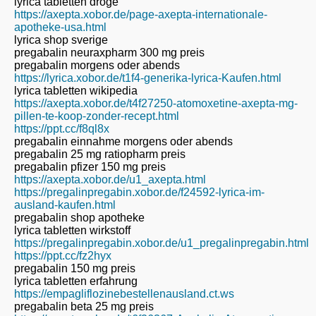
lyrica tabletten droge
https://axepta.xobor.de/page-axepta-internationale-
apotheke-usa.html
lyrica shop sverige
pregabalin neuraxpharm 300 mg preis
pregabalin morgens oder abends
https://lyrica.xobor.de/t1f4-generika-lyrica-Kaufen.html
lyrica tabletten wikipedia
https://axepta.xobor.de/t4f27250-atomoxetine-axepta-mg-
pillen-te-koop-zonder-recept.html
https://ppt.cc/f8ql8x
pregabalin einnahme morgens oder abends
pregabalin 25 mg ratiopharm preis
pregabalin pfizer 150 mg preis
https://axepta.xobor.de/u1_axepta.html
https://pregalinpregabin.xobor.de/f24592-lyrica-im-
ausland-kaufen.html
pregabalin shop apotheke
lyrica tabletten wirkstoff
https://pregalinpregabin.xobor.de/u1_pregalinpregabin.html
https://ppt.cc/fz2hyx
pregabalin 150 mg preis
lyrica tabletten erfahrung
https://empagliflozinebestellenausland.ct.ws
pregabalin beta 25 mg preis