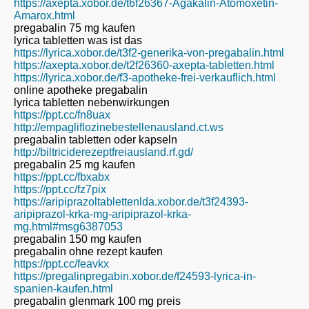
https://axepta.xobor.de/t6f26367-Agakalin-Atomoxetin-
Amarox.html
pregabalin 75 mg kaufen
lyrica tabletten was ist das
https://lyrica.xobor.de/t3f2-generika-von-pregabalin.html
https://axepta.xobor.de/t2f26360-axepta-tabletten.html
https://lyrica.xobor.de/f3-apotheke-frei-verkauflich.html
online apotheke pregabalin
lyrica tabletten nebenwirkungen
https://ppt.cc/fn8uax
http://empagliflozinebestellenausland.ct.ws
pregabalin tabletten oder kapseln
http://biltriciderezeptfreiausland.rf.gd/
pregabalin 25 mg kaufen
https://ppt.cc/fbxabx
https://ppt.cc/fz7pix
https://aripiprazoltablettenlda.xobor.de/t3f24393-
aripiprazol-krka-mg-aripiprazol-krka-
mg.html#msg6387053
pregabalin 150 mg kaufen
pregabalin ohne rezept kaufen
https://ppt.cc/feavkx
https://pregalinpregabin.xobor.de/f24593-lyrica-in-
spanien-kaufen.html
pregabalin glenmark 100 mg preis