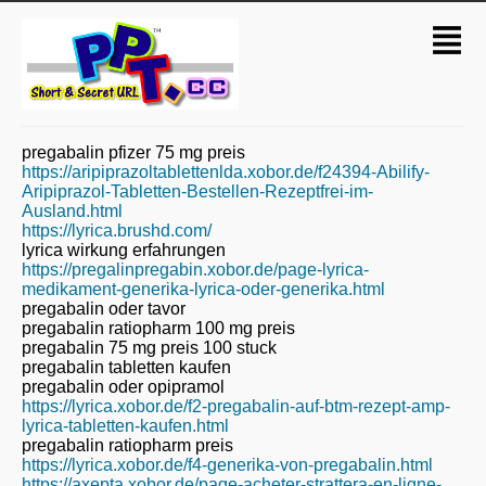
pregabalin pfizer 75 mg preis
https://aripiprazoltablettenlda.xobor.de/f24394-Abilify-
Aripiprazol-Tabletten-Bestellen-Rezeptfrei-im-
Ausland.html
https://lyrica.brushd.com/
lyrica wirkung erfahrungen
https://pregalinpregabin.xobor.de/page-lyrica-
medikament-generika-lyrica-oder-generika.html
pregabalin oder tavor
pregabalin ratiopharm 100 mg preis
pregabalin 75 mg preis 100 stuck
pregabalin tabletten kaufen
pregabalin oder opipramol
https://lyrica.xobor.de/f2-pregabalin-auf-btm-rezept-amp-
lyrica-tabletten-kaufen.html
pregabalin ratiopharm preis
https://lyrica.xobor.de/f4-generika-von-pregabalin.html
https://axepta.xobor.de/page-acheter-strattera-en-ligne-