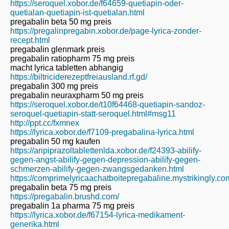
https://seroquel.xobor.de/f64659-quetiapin-oder-
quetialan-quetiapin-ist-quetialan.html
pregabalin beta 50 mg preis
https://pregalinpregabin.xobor.de/page-lyrica-zonder-
recept.html
pregabalin glenmark preis
pregabalin ratiopharm 75 mg preis
macht lyrica tabletten abhangig
https://biltriciderezeptfreiausland.rf.gd/
pregabalin 300 mg preis
pregabalin neuraxpharm 50 mg preis
https://seroquel.xobor.de/t10f64468-quetiapin-sandoz-
seroquel-quetiapin-statt-seroquel.html#msg11
http://ppt.cc/fxmnex
https://lyrica.xobor.de/f7109-pregabalina-lyrica.html
pregabalin 50 mg kaufen
https://aripiprazoltablettenlda.xobor.de/f24393-abilify-
gegen-angst-abilify-gegen-depression-abilify-gegen-
schmerzen-abilify-gegen-zwangsgedanken.html
https://comprimelyricaachatboitepregabaline.mystrikingly.co
pregabalin beta 75 mg preis
https://pregabalin.brushd.com/
pregabalin 1a pharma 75 mg preis
https://lyrica.xobor.de/f67154-lyrica-medikament-
generika.html