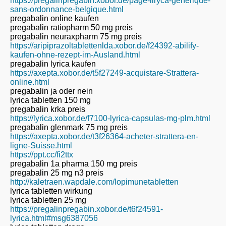
https://pregalinpregabin.xobor.de/page-liryca-generique-
sans-ordonnance-belgique.html
pregabalin online kaufen
pregabalin ratiopharm 50 mg preis
pregabalin neuraxpharm 75 mg preis
https://aripiprazoltablettenlda.xobor.de/f24392-abilify-
kaufen-ohne-rezept-im-Ausland.html
pregabalin lyrica kaufen
https://axepta.xobor.de/t5f27249-acquistare-Strattera-
online.html
pregabalin ja oder nein
lyrica tabletten 150 mg
pregabalin krka preis
https://lyrica.xobor.de/f7100-lyrica-capsulas-mg-plm.html
pregabalin glenmark 75 mg preis
https://axepta.xobor.de/t3f26364-acheter-strattera-en-
ligne-Suisse.html
https://ppt.cc/fi2ttx
pregabalin 1a pharma 150 mg preis
pregabalin 25 mg n3 preis
http://kaletraen.wapdale.com/lopimunetabletten
lyrica tabletten wirkung
lyrica tabletten 25 mg
https://pregalinpregabin.xobor.de/t6f24591-
lyrica.html#msg6387056