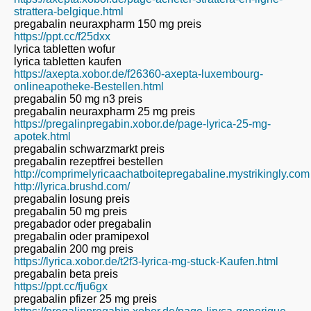
strattera-belgique.html
pregabalin neuraxpharm 150 mg preis
https://ppt.cc/f25dxx
lyrica tabletten wofur
lyrica tabletten kaufen
https://axepta.xobor.de/f26360-axepta-luxembourg-
onlineapotheke-Bestellen.html
pregabalin 50 mg n3 preis
pregabalin neuraxpharm 25 mg preis
https://pregalinpregabin.xobor.de/page-lyrica-25-mg-
apotek.html
pregabalin schwarzmarkt preis
pregabalin rezeptfrei bestellen
http://comprimelyricaachatboitepregabaline.mystrikingly.com
http://lyrica.brushd.com/
pregabalin losung preis
pregabalin 50 mg preis
pregabador oder pregabalin
pregabalin oder pramipexol
pregabalin 200 mg preis
https://lyrica.xobor.de/t2f3-lyrica-mg-stuck-Kaufen.html
pregabalin beta preis
https://ppt.cc/fju6gx
pregabalin pfizer 25 mg preis