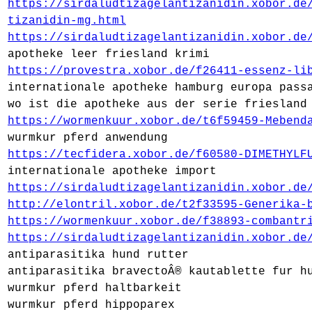
https://sirdaludtizagelantizanidin.xobor.de
tizanidin-mg.html
https://sirdaludtizagelantizanidin.xobor.de
apotheke leer friesland krimi
https://provestra.xobor.de/f26411-essenz-li
internationale apotheke hamburg europa pass
wo ist die apotheke aus der serie friesland
https://wormenkuur.xobor.de/t6f59459-Mebend
wurmkur pferd anwendung
https://tecfidera.xobor.de/f60580-DIMETHYLF
internationale apotheke import
https://sirdaludtizagelantizanidin.xobor.de
http://elontril.xobor.de/t2f33595-Generika-
https://wormenkuur.xobor.de/f38893-combantr
https://sirdaludtizagelantizanidin.xobor.de
antiparasitika hund rutter
antiparasitika bravectoÂ® kautablette fur h
wurmkur pferd haltbarkeit
wurmkur pferd hippoparex