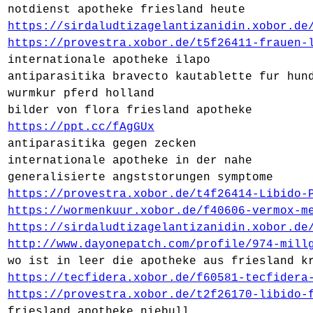
notdienst apotheke friesland heute
https://sirdaludtizagelantizanidin.xobor.de
https://provestra.xobor.de/t5f26411-frauen-
internationale apotheke ilapo
antiparasitika bravecto kautablette fur hun
wurmkur pferd holland
bilder von flora friesland apotheke
https://ppt.cc/fAgGUx
antiparasitika gegen zecken
internationale apotheke in der nahe
generalisierte angststorungen symptome
https://provestra.xobor.de/t4f26414-Libido-
https://wormenkuur.xobor.de/f40606-vermox-m
https://sirdaludtizagelantizanidin.xobor.de
http://www.dayonepatch.com/profile/974-mill
wo ist in leer die apotheke aus friesland k
https://tecfidera.xobor.de/f60581-tecfidera
https://provestra.xobor.de/t2f26170-libido-
friesland apotheke niebull