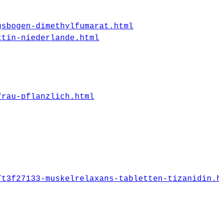
gsbogen-dimethylfumarat.html
ctin-niederlande.html
frau-pflanzlich.html
/t3f27133-muskelrelaxans-tabletten-tizanidin.