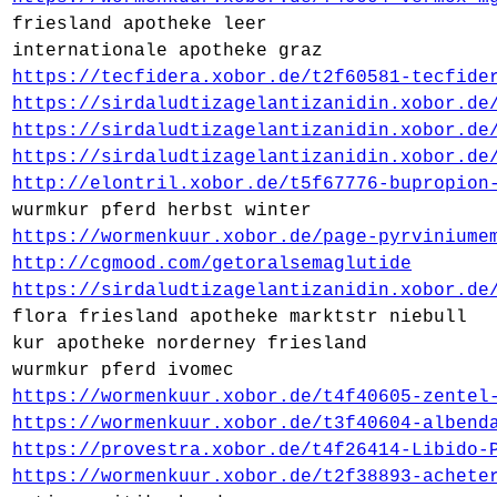
friesland apotheke leer
internationale apotheke graz
https://tecfidera.xobor.de/t2f60581-tecfide
https://sirdaludtizagelantizanidin.xobor.de
https://sirdaludtizagelantizanidin.xobor.de
https://sirdaludtizagelantizanidin.xobor.de
http://elontril.xobor.de/t5f67776-bupropion
wurmkur pferd herbst winter
https://wormenkuur.xobor.de/page-pyrviniume
http://cgmood.com/getoralsemaglutide
https://sirdaludtizagelantizanidin.xobor.de
flora friesland apotheke marktstr niebull
kur apotheke norderney friesland
wurmkur pferd ivomec
https://wormenkuur.xobor.de/t4f40605-zentel
https://wormenkuur.xobor.de/t3f40604-albend
https://provestra.xobor.de/t4f26414-Libido-
https://wormenkuur.xobor.de/t2f38893-achete