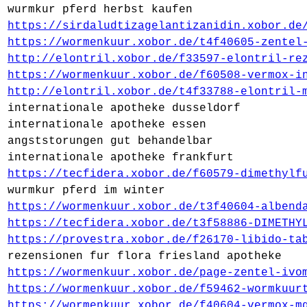
wurmkur pferd herbst kaufen
https://sirdaludtizagelantizanidin.xobor.de
https://wormenkuur.xobor.de/t4f40605-zentel
http://elontril.xobor.de/f33597-elontril-re
https://wormenkuur.xobor.de/f60508-vermox-i
http://elontril.xobor.de/t4f33788-elontril-
internationale apotheke dusseldorf
internationale apotheke essen
angststorungen gut behandelbar
internationale apotheke frankfurt
https://tecfidera.xobor.de/f60579-dimethylf
wurmkur pferd im winter
https://wormenkuur.xobor.de/t3f40604-albend
https://tecfidera.xobor.de/t3f58886-DIMETHY
https://provestra.xobor.de/f26170-libido-ta
rezensionen fur flora friesland apotheke
https://wormenkuur.xobor.de/page-zentel-ivo
https://wormenkuur.xobor.de/f59462-wormkuur
https://wormenkuur.xobor.de/f40604-vermox-m