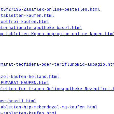
/t5f27135-Zanaflex-online-bestellen.html
-tabletten-kaufen.html
zeptfrei-kaufen.html
nternationale-apotheke-basel.html
mg-tabletten-Kopen-bupropion-online-kopen.htm
umarat-tecfidera-oder-teriflunomid-aubagio.ht
azol-kaufen-holland.html
LFUMARAT-KAUFEN.html
bletten-fur-frauen-Onlineapotheke-Rezeptfrei.
mec-brasil.html
tabletten-htp-mebendazol-mg-kaufen.html
g-tabletten-kaufen.html