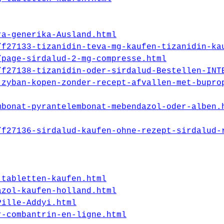
ra-generika-Ausland.html
/f27133-tizanidin-teva-mg-kaufen-tizanidin-ka
/page-sirdalud-2-mg-compresse.html
/f27138-tizanidin-oder-sirdalud-Bestellen-INT
-zyban-kopen-zonder-recept-afvallen-met-bupro
mbonat-pyrantelembonat-mebendazol-oder-alben.
/f27136-sirdalud-kaufen-ohne-rezept-sirdalud-
-tabletten-kaufen.html
azol-kaufen-holland.html
Pille-Addyi.html
r-combantrin-en-ligne.html