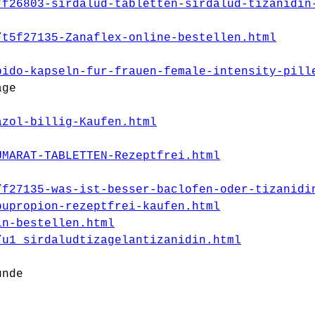
/f26803-sirdalud-tabletten-sirdalud-tizanidin
/t5f27135-Zanaflex-online-bestellen.html
bido-kapseln-fur-frauen-female-intensity-pill
age
azol-billig-Kaufen.html
UMARAT-TABLETTEN-Rezeptfrei.html
/f27135-was-ist-besser-baclofen-oder-tizanidi
bupropion-rezeptfrei-kaufen.html
in-bestellen.html
/u1_sirdaludtizagelantizanidin.html
unde