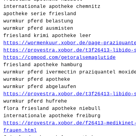
internationale apotheke chemnitz
apotheke serie friesland
wurmkur pferd belastung
wurmkur pferd ausmisten
friesland krimi apotheke leer
https://wormenkuur.xobor.de/page-praziquant
https://provestra.xobor.de/t3f26413-libido-
https://cgmood.com/getoralsemaglutide
friesland apotheke hamburg
wurmkur pferd ivermectin praziquantel moxid
wurmkur pferd apotheke
wurmkur pferd abgelaufen
https://provestra.xobor.de/t3f26413-libido-
wurmkur pferd hufrehe
flora friesland apotheke niebull
internationale apotheke freiburg
https://provestra.xobor.de/f26413-medikinet
frauen.html