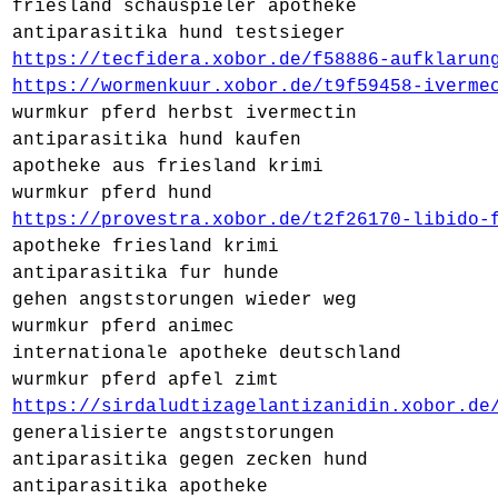
friesland schauspieler apotheke
antiparasitika hund testsieger
https://tecfidera.xobor.de/f58886-aufklarun
https://wormenkuur.xobor.de/t9f59458-iverme
wurmkur pferd herbst ivermectin
antiparasitika hund kaufen
apotheke aus friesland krimi
wurmkur pferd hund
https://provestra.xobor.de/t2f26170-libido-
apotheke friesland krimi
antiparasitika fur hunde
gehen angststorungen wieder weg
wurmkur pferd animec
internationale apotheke deutschland
wurmkur pferd apfel zimt
https://sirdaludtizagelantizanidin.xobor.de
generalisierte angststorungen
antiparasitika gegen zecken hund
antiparasitika apotheke