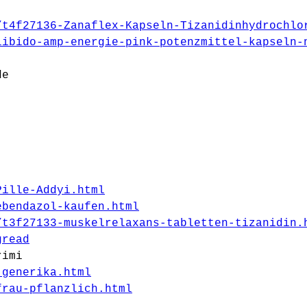
/t4f27136-Zanaflex-Kapseln-Tizanidinhydrochlo
libido-amp-energie-pink-potenzmittel-kapseln-
de
Pille-Addyi.html
ebendazol-kaufen.html
/t3f27133-muskelrelaxans-tabletten-tizanidin.
gread
rimi
-generika.html
frau-pflanzlich.html