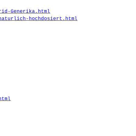
rid-Generika.html
naturlich-hochdosiert.html
html