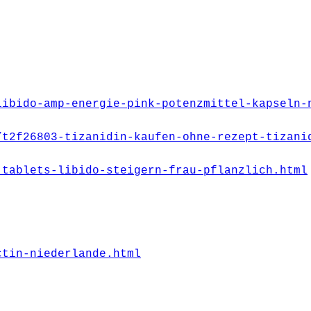
libido-amp-energie-pink-potenzmittel-kapseln-
/t2f26803-tizanidin-kaufen-ohne-rezept-tizani
-tablets-libido-steigern-frau-pflanzlich.html
ctin-niederlande.html