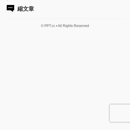
縮文章
© PPT.cc • All Rights Reserved