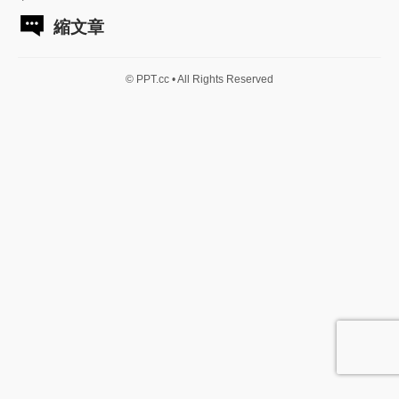
縮文章
© PPT.cc • All Rights Reserved