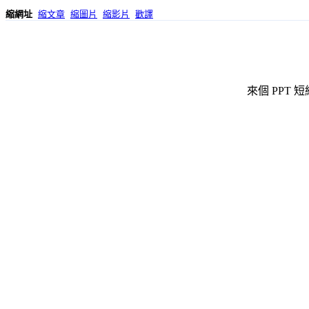
縮網址
縮文章
縮圖片
縮影片
歡譯
來個 PPT 短