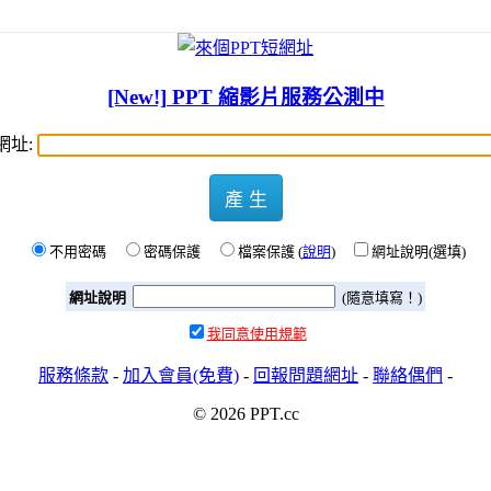
[New!] PPT 縮影片服務公測中
網址:
產 生
不用密碼
密碼保護
檔案保護 (
說明
)
網址說明(選填)
網址說明
(隨意填寫！)
我同意使用規範
服務條款
-
加入會員(免費)
-
回報問題網址
-
聯絡偶們
-
© 2026 PPT.cc