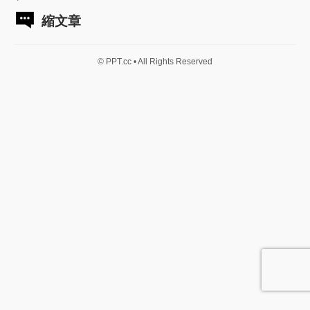
縮文章
© PPT.cc • All Rights Reserved