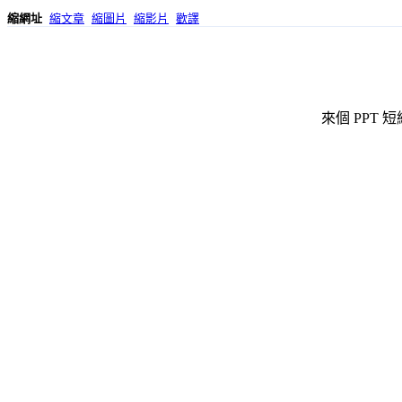
縮網址
縮文章
縮圖片
縮影片
歡譯
來個 PPT 短