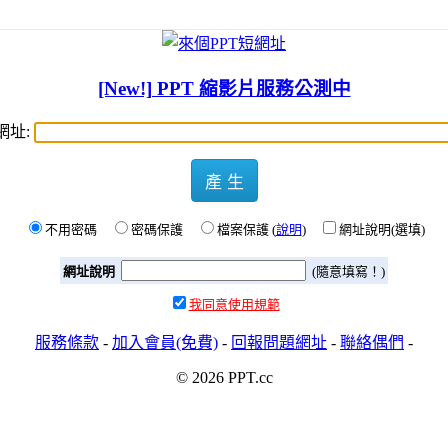
[New!] PPT 縮影片服務公測中
網址:
產 生
不用密碼
密碼保護
檔案保護 (
說明
)
網址說明(選填)
網址說明
(隨意填寫！)
我同意使用規範
服務條款
-
加入會員(免費)
-
回報問題網址
-
聯絡偶們
-
© 2026 PPT.cc