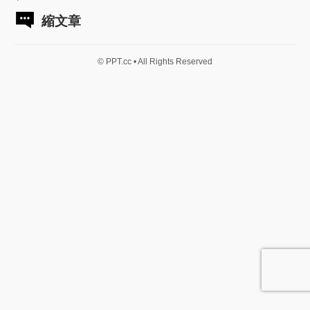
縮文章
© PPT.cc • All Rights Reserved