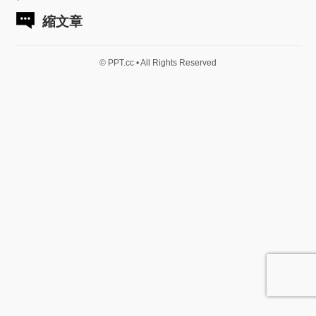
縮文章
© PPT.cc • All Rights Reserved