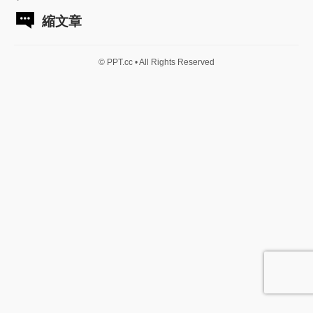
縮文章
© PPT.cc • All Rights Reserved