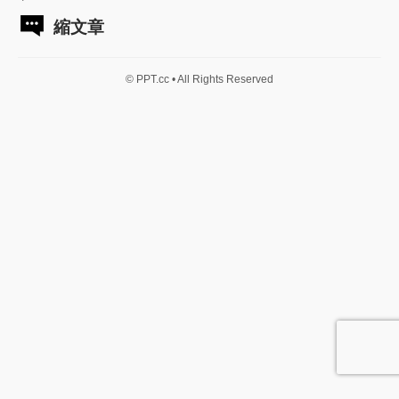
縮文章
© PPT.cc • All Rights Reserved