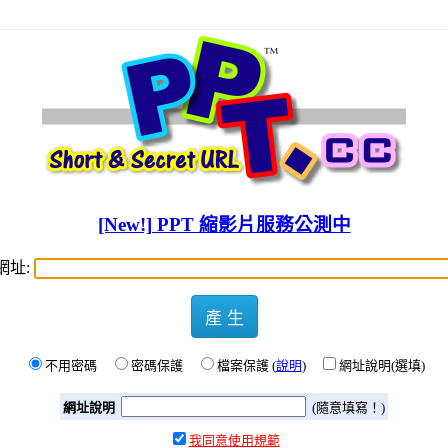
[New!] PPT 縮影片服務公測中
網址:
產 生
不用密碼
密碼保護
檔案保護 (
說明
)
網址說明(選填)
網址說明
(隨意填寫！)
我同意使用規範