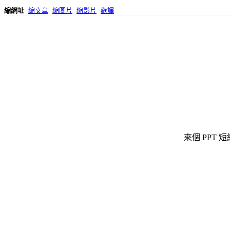
縮網址
縮文章
縮圖片
縮影片
歡譯
來個 PPT 短