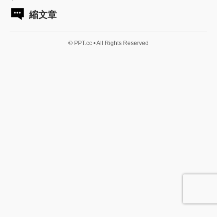
縮文章
© PPT.cc • All Rights Reserved