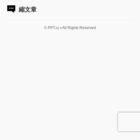
縮文章
© PPT.cc • All Rights Reserved