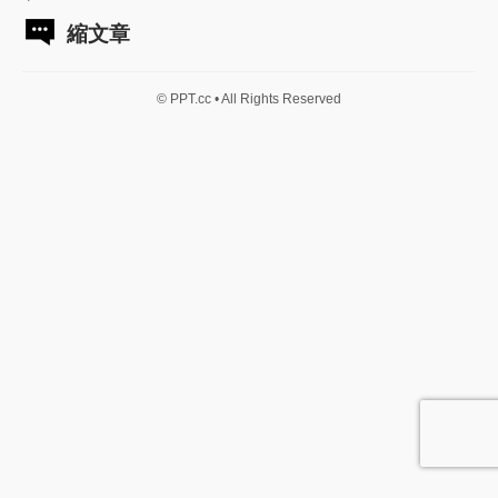
縮文章
© PPT.cc • All Rights Reserved