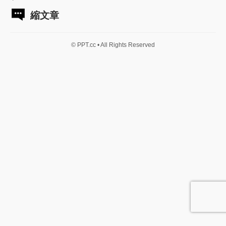
縮文章
© PPT.cc • All Rights Reserved