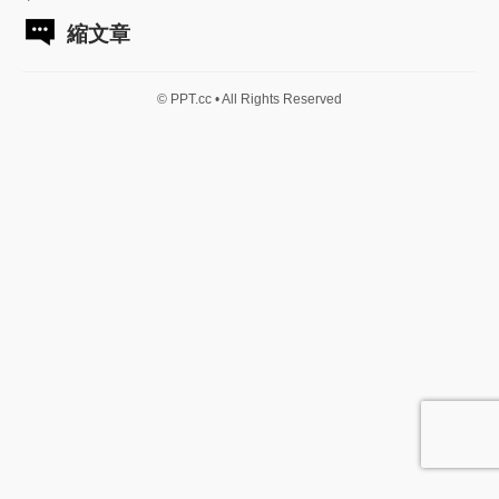
縮文章
© PPT.cc • All Rights Reserved