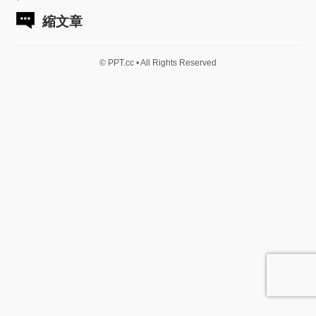
縮文章
© PPT.cc • All Rights Reserved