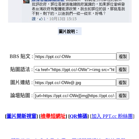
圖片說明：
BBS 貼文 :
複製
貼圖語法 :
複製
圖片連結 :
複製
論壇貼圖 :
複製
[
圖片開新視窗
]
[
檢舉短網址
]
[
QR條碼
]
[
加入 PPT.cc 粉絲團
]